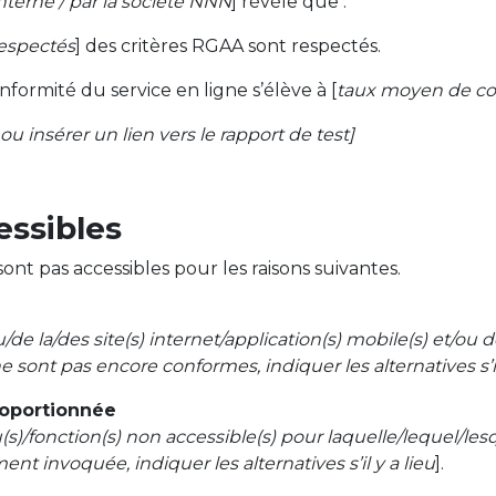
nterne / par la société NNN
] révèle que :
respectés
] des critères RGAA sont respectés.
nformité du service en ligne s’élève à [
taux moyen de con
s ou insérer un lien vers le rapport de test]
ssibles
sont pas accessibles pour les raisons suivantes.
u/de la/des site(s) internet/application(s) mobile(s) et/ou 
e sont pas encore conformes, indiquer les alternatives s’il 
roportionnée
nu(s)/fonction(s) non accessible(s) pour laquelle/lequel/l
t invoquée, indiquer les alternatives s’il y a lieu
].