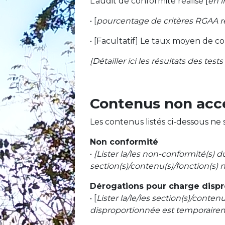
L’audit de conformité réalisé [
en i
• [
pourcentage de critères RGAA 
• [Facultatif] Le taux moyen de co
[Détailler ici les résultats des test
Contenus non acce
Les contenus listés ci-dessous ne 
Non conformité
•
[Lister la/les non-conformité(s) d
section(s)/contenu(s)/fonction(s) n
Dérogations pour charge disp
• [
Lister la/le/les section(s)/conte
disproportionnée est temporairemen