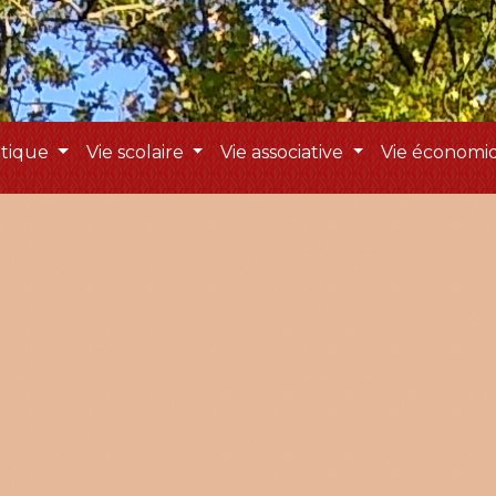
atique
Vie scolaire
Vie associative
Vie économ