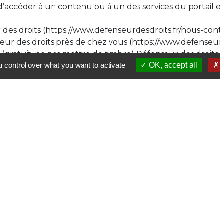
d’accéder à un contenu ou à un des services du portail 
 des droits (https://www.defenseurdesdroits.fr/nous-con
eur des droits près de chez vous (https://www.defenseur
e (gratuit, ne pas mettre de timbre) Défenseur des droits
 control over what you want to activate
OK, accept all
es mairie
Lien
Région "N
Départem
Communau
Office du
Maison du