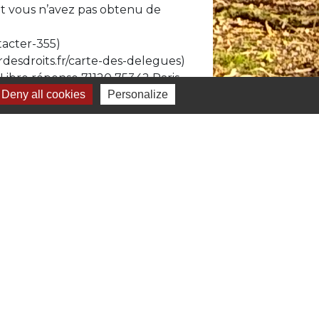
et vous n’avez pas obtenu de
tacter-355)
desdroits.fr/carte-des-delegues)
 Libre réponse 71120 75342 Paris
Deny all cookies
Personalize
s
ouvelle Aquitaine"
ent des Deux-Sèvres
té de communes Mellois en Poitou
 tourisme Mellois en Poitou
 Protestantisme Poitevin