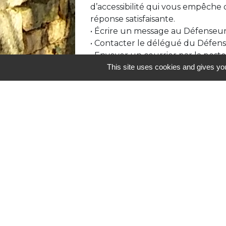
d’accessibilité qui vous empêche 
réponse satisfaisante.
• Écrire un message au Défenseur
• Contacter le délégué du Défens
• Envoyer un courrier par la post
CEDEX 07
This site uses cookies and gives you
Contacts & Horair
Commune de Prailles-La Couarde
8 rue de la république
79370 Prailles-La Couarde - FRANCE
+33 5 49 32 81 13
Contact par formulaire