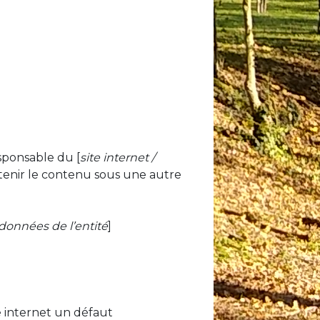
sponsable du [
site internet /
btenir le contenu sous une autre
données de l’entité
]
te internet un défaut