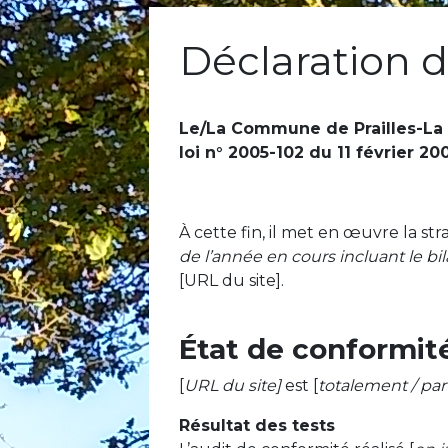
Déclaration d
Le/La Commune de Prailles-La 
loi n° 2005-102 du 11 février 20
À cette fin, il met en œuvre la stra
de l’année en cours incluant le bi
[URL du site].
État de conformit
[
URL du site]
est [
totalement / par
Résultat des tests