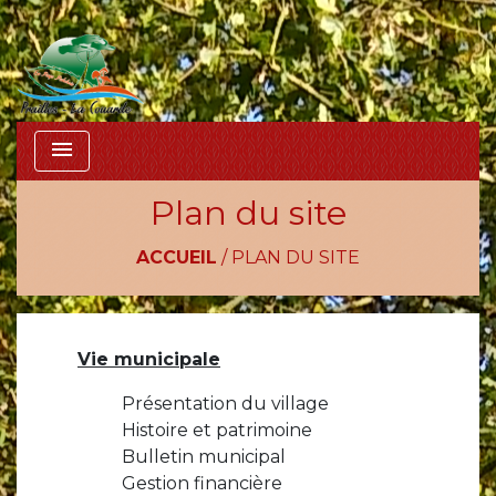
menu
Plan du site
ACCUEIL
/
PLAN DU SITE
Vie municipale
Présentation du village
Histoire et patrimoine
Bulletin municipal
Gestion financière